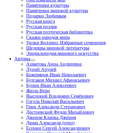
Памятники культуры
Памятники мировой культуры
Подарки Любимым
Русская книга
Русская поэзия
Русская поэтическая библиотека
Сказки народов мира
Уилки Коллинз. Избранные сочинения
Шедевры мировой литературы
Энциклопедия мирового искусства
Авторы
Ахматова Анна Андреевна
Луций Апулей
Божерянов Иван Николаевич
Булгаков Михаил Афанасьевич
Бунин Иван Алексеевич
Жюль Верн
Высоцкий Владимир Семёнович
Гоголь Николай Васильевич
Грин Александр Степанович
Достоевский Федор Михайлович
Джером Клапка Джером
Дюма Александр (отец)
Есенин Сергей Александрович