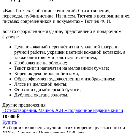
«Ваш Тютчев. Собрание сочинений: Стихотворения,
переводы, публицистика. Из писем. Тютчев в воспоминаниях,
письмах современников и документах» Тютчев Ф. И.
Богато оформленное издание, представлено в подарочном
футляре.
Цельнокожаный переплёт из натуральной шагрени
ручной работы, украшен цветной кожаной вставкой, а
также блинтовым и золотым тиснением;
Изображение на обложке;
Текст книги напечатан на мелованной бумаге;
Корешок декорирован бинтами;
Обрез оформлен художественным изображением;
Ляссе из шёлковой ленты;
Форзац из дизайнерской бумаги;
Дублюра окатана золотом.
Другие предложения
«Стихотворения. Майков А.Н.» подарочное издание книги
18 000 ₽
Купить
В сборник включены лучшие стихотворения русского поэта
XIX в. Аполлона Николаевича Майкова.