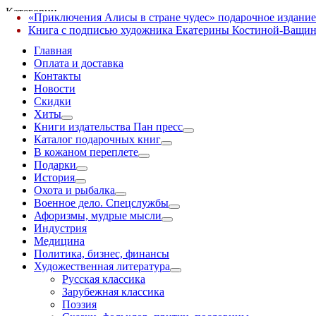
Категории
«Приключения Алисы в стране чудес» подарочное издание
✕
Книга с подписью художника Екатерины Костиной-Ващин
Главная
Оплата и доставка
Контакты
Новости
Скидки
Хиты
Книги издательства Пан пресс
Каталог подарочных книг
В кожаном переплете
Подарки
История
Охота и рыбалка
Военное дело. Спецслужбы
Афоризмы, мудрые мысли
Индустрия
Медицина
Политика, бизнес, финансы
Художественная литература
Русская классика
Зарубежная классика
Поэзия