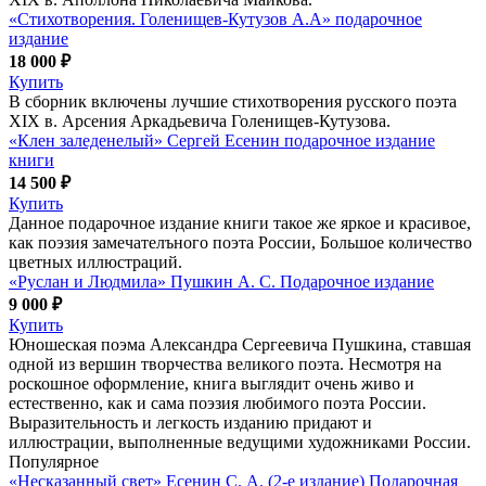
«Стихотворения. Голенищев-Кутузов А.А» подарочное
издание
18 000 ₽
Купить
В сборник включены лучшие стихотворения русского поэта
XIX в. Арсения Аркадьевича Голенищев-Кутузова.
«Клен заледенелый» Сергей Есенин подарочное издание
книги
14 500 ₽
Купить
Данное подарочное издание книги такое же яркое и красивое,
как поэзия замечателъного поэта России, Большое количество
цветных иллюстраций.
«Руслан и Людмила» Пушкин А. С. Подарочное издание
9 000 ₽
Купить
Юношеская поэма Александра Сергеевича Пушкина, ставшая
одной из вершин творчества великого поэта. Несмотря на
роскошное оформление, книга выглядит очень живо и
естественно, как и сама поэзия любимого поэта России.
Выразительность и легкость изданию придают и
иллюстрации, выполненные ведущими художниками России.
Популярное
«Несказанный свет» Есенин С. А. (2-е издание) Подарочная