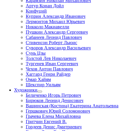
Карамзин Николай Михайлович
Артур Конан Дойл
Конфуций
Куприн Александр Иванович
Лермонтов Михаил Юрьевич
Никколо Макиавелли
Пушкин Александр Сергеевич
Сабанеев Леонид Павлович
Стивенсон Роберт Льюис
Суворов Александр Васильевич
Сунь Цзы
Толстой Лев Николаевич
Тургенев Иван Сергеевич
Чехов Антон Павлович
Хаггард Генри Райдер
Омар Хайям
Шекспир Уильям
Художники
Беличенко Игорь Петрович
Бирюков Леонид Денисович
Ващинская (Костина) Екатерина Анатольевна
Гершкович Юрий Соломонович
Грачева Елена Михайловна
Гритчин Евгений В.
Гордеев Денис Дмитриевич