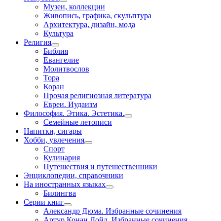
Музеи, коллекции
Живопись, графика, скульптура
Архитектура, дизайн, мода
Культура
Религия
Библия
Евангелие
Молитвослов
Тора
Коран
Прочая религиозная литература
Евреи. Иудаизм
Философия. Этика. Эстетика.
Семейные летописи
Напитки, сигары
Хобби, увлечения
Спорт
Кулинария
Путешествия и путешественники
Энциклопедии, справочники
На иностранных языках
Билингва
Серии книг
Александр Дюма. Избранные сочинения
Артур Конан Дойл. Избранные сочинения