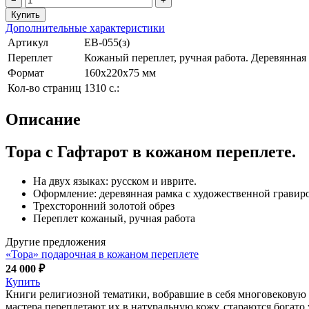
−
+
Дополнительные характеристики
Артикул
ЕВ-055(з)
Переплет
Кожаный переплет, ручная работа. Деревянная
Формат
160х220х75 мм
Кол-во страниц
1310 с.:
Описание
Тора с Гафтарот в кожаном переплете.
На двух языках: русском и иврите.
Оформление: деревянная рамка с художественной гравир
Трехсторонний золотой обрез
Переплет кожаный, ручная работа
Другие предложения
«Тора» подарочная в кожаном переплете
24 000 ₽
Купить
Книги религиозной тематики, вобравшие в себя многовековую 
мастера переплетают их в натуральную кожу, стараются богато