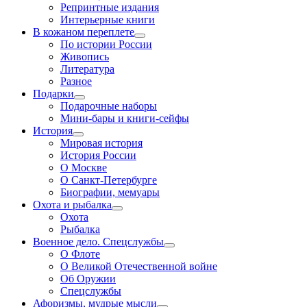
Репринтные издания
Интерьерные книги
В кожаном переплете
По истории России
Живопись
Литература
Разное
Подарки
Подарочные наборы
Мини-бары и книги-сейфы
История
Мировая история
История России
О Москве
О Санкт-Петербурге
Биографии, мемуары
Охота и рыбалка
Охота
Рыбалка
Военное дело. Спецслужбы
О Флоте
О Великой Отечественной войне
Об Оружии
Спецслужбы
Афоризмы, мудрые мысли