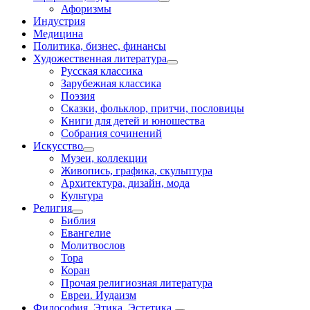
Афоризмы
Индустрия
Медицина
Политика, бизнес, финансы
Художественная литература
Русская классика
Зарубежная классика
Поэзия
Сказки, фольклор, притчи, пословицы
Книги для детей и юношества
Собрания сочинений
Искусство
Музеи, коллекции
Живопись, графика, скульптура
Архитектура, дизайн, мода
Культура
Религия
Библия
Евангелие
Молитвослов
Тора
Коран
Прочая религиозная литература
Евреи. Иудаизм
Философия. Этика. Эстетика.