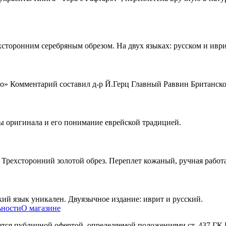
сторонним серебряным обрезом. На двух языках: русском и иври
но» Комментарий составил д-р Й.Герц Главный Раввин Британс
ы оригинала и его понимание еврейской традицией.
 Трехсторонний золотой обрез. Переплет кожаный, ручная работа
й язык уникален. Двуязычное издание: иврит и русский.
ьности
О магазине
яется публичной офертой, определяемой положениями ст. 437 ГК