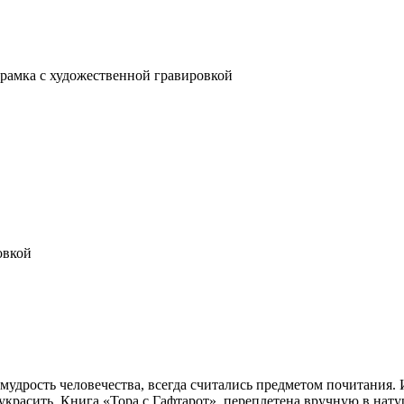
 рамка с художественной гравировкой
овкой
мудрость человечества, всегда считались предметом почитания.
 украсить. Книга «Тора с Гафтарот», переплетена вручную в на