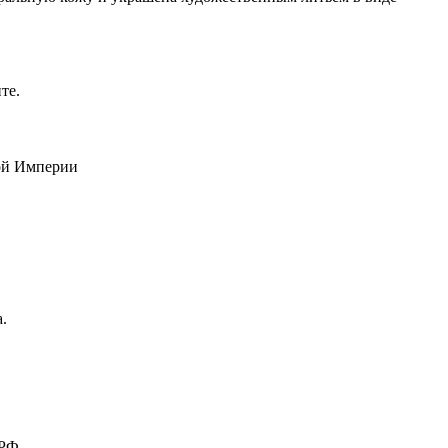
те.
кой Империи
.
 РФ