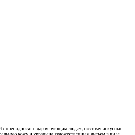
 Их преподносят в дар верующим людям, поэтому искусные
туральную кожу и украшена художественным литьем в виде