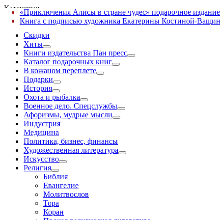
Категории
«Приключения Алисы в стране чудес» подарочное издание
✕
Книга с подписью художника Екатерины Костиной-Ващин
Скидки
Хиты
Книги издательства Пан пресс
Каталог подарочных книг
В кожаном переплете
Подарки
История
Охота и рыбалка
Военное дело. Спецслужбы
Афоризмы, мудрые мысли
Индустрия
Медицина
Политика, бизнес, финансы
Художественная литература
Искусство
Религия
Библия
Евангелие
Молитвослов
Тора
Коран