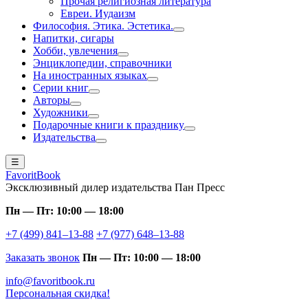
Прочая религиозная литература
Евреи. Иудаизм
Философия. Этика. Эстетика.
Напитки, сигары
Хобби, увлечения
Энциклопедии, справочники
На иностранных языках
Серии книг
Авторы
Художники
Подарочные книги к празднику
Издательства
☰
FavoritBook
Эксклюзивный дилер издательства Пан Пресс
Пн — Пт: 10:00 — 18:00
+7 (499) 841–13-88
+7 (977) 648–13-88
Заказать звонок
Пн — Пт: 10:00 — 18:00
info@favoritbook.ru
Персональная скидка!