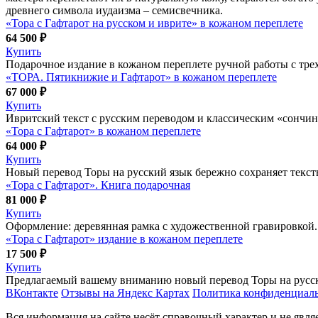
древнего символа иудаизма – семисвечника.
«Тора с Гафтарот на русском и иврите» в кожаном переплете
64 500 ₽
Купить
Подарочное издание в кожаном переплете ручной работы с трех
«ТОРА. Пятикнижие и Гафтарот» в кожаном переплете
67 000 ₽
Купить
Ивритский текст с русским переводом и классическим «сончи
«Тора с Гафтарот» в кожаном переплете
64 000 ₽
Купить
Новый перевод Торы на русский язык бережно сохраняет текст
«Тора с Гафтарот». Книга подарочная
81 000 ₽
Купить
Оформление: деревянная рамка с художественной гравировкой.
«Тора с Гафтарот» издание в кожаном переплете
17 500 ₽
Купить
Предлагаемый вашему вниманию новый перевод Торы на русски
ВКонтакте
Отзывы на Яндекс Картах
Политика конфиденциал
Вся информация на сайте несёт справочный характер и не явл