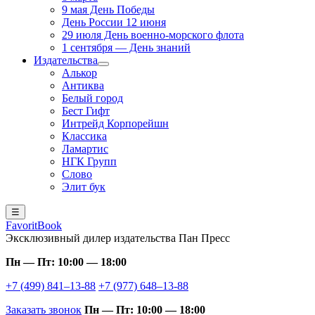
9 мая День Победы
День России 12 июня
29 июля День военно-морского флота
1 сентября — День знаний
Издательства
Алькор
Антиква
Белый город
Бест Гифт
Интрейд Корпорейшн
Классика
Ламартис
НГК Групп
Слово
Элит бук
☰
FavoritBook
Эксклюзивный дилер издательства Пан Пресс
Пн — Пт: 10:00 — 18:00
+7 (499) 841–13-88
+7 (977) 648–13-88
Заказать звонок
Пн — Пт: 10:00 — 18:00