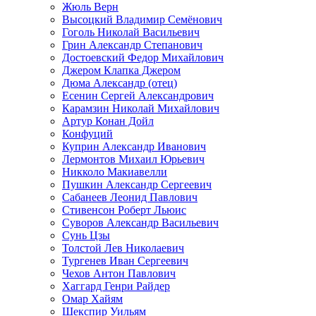
Жюль Верн
Высоцкий Владимир Семёнович
Гоголь Николай Васильевич
Грин Александр Степанович
Достоевский Федор Михайлович
Джером Клапка Джером
Дюма Александр (отец)
Есенин Сергей Александрович
Карамзин Николай Михайлович
Артур Конан Дойл
Конфуций
Куприн Александр Иванович
Лермонтов Михаил Юрьевич
Никколо Макиавелли
Пушкин Александр Сергеевич
Сабанеев Леонид Павлович
Стивенсон Роберт Льюис
Суворов Александр Васильевич
Сунь Цзы
Толстой Лев Николаевич
Тургенев Иван Сергеевич
Чехов Антон Павлович
Хаггард Генри Райдер
Омар Хайям
Шекспир Уильям