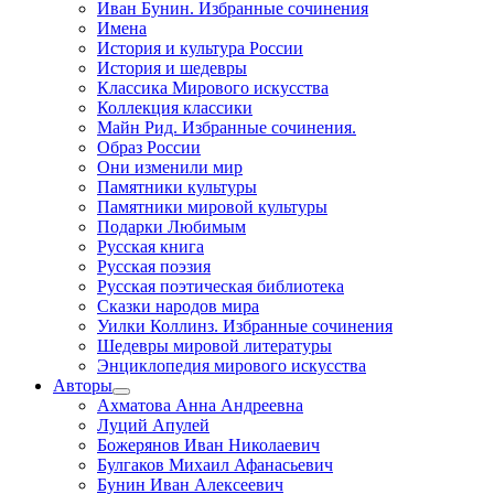
Иван Бунин. Избранные сочинения
Имена
История и культура России
История и шедевры
Классика Мирового искусства
Коллекция классики
Майн Рид. Избранные сочинения.
Образ России
Они изменили мир
Памятники культуры
Памятники мировой культуры
Подарки Любимым
Русская книга
Русская поэзия
Русская поэтическая библиотека
Сказки народов мира
Уилки Коллинз. Избранные сочинения
Шедевры мировой литературы
Энциклопедия мирового искусства
Авторы
Ахматова Анна Андреевна
Луций Апулей
Божерянов Иван Николаевич
Булгаков Михаил Афанасьевич
Бунин Иван Алексеевич