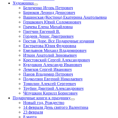
Художники
Беличенко Игорь Петрович
Бирюков Леонид Денисович
Ващинская (Костина) Екатерина Анатольевна
Гершкович Юрий Соломонович
Грачева Елена Михайловна
Гритчин Евгений В.
Гордеев Денис Дмитриевич
Гюстав Доре. Все Подарочные издания
Евстратова Юлия Федоровна
Емельянов Михаил Владимирович
Иткин Анатолий Зиновьевич
Крестовский Сергей Александрович
Кукушкин Александр Иванович
Лемехов Сергей Иванович
Панов Владимир Петрович
Подколзин Евгений Николаевич
Томилин Алексей Сергеевич
Трубин Дмитрий Александрович
Чёлушкин Кирилл Борисович
Подарочные книги к празднику
Новый год, Рождество
14 февраля День святого Валентина
23 февраля
8 марта