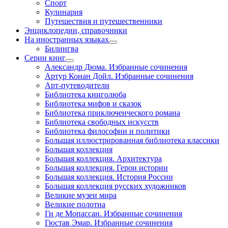
Спорт
Кулинария
Путешествия и путешественники
Энциклопедии, справочники
На иностранных языках
Билингва
Серии книг
Александр Дюма. Избранные сочинения
Артур Конан Дойл. Избранные сочинения
Арт-путеводители
Библиотека книголюба
Библиотека мифов и сказок
Библиотека приключенческого романа
Библиотека свободных искусств
Библиотека философии и политики
Большая иллюстрированная библиотека классики
Большая коллекция
Большая коллекция. Архитектура
Большая коллекция. Герои истории
Большая коллекция. История России
Большая коллекция русских художников
Великие музеи мира
Великие полотна
Ги де Мопассан. Избранные сочинения
Гюстав Эмар. Избранные сочинения