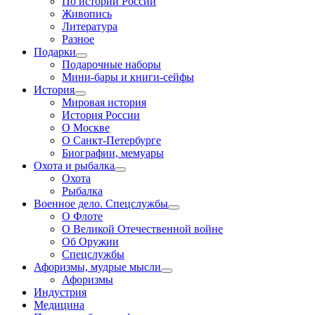
По истории России
Живопись
Литература
Разное
Подарки
Подарочные наборы
Мини-бары и книги-сейфы
История
Мировая история
История России
О Москве
О Санкт-Петербурге
Биографии, мемуары
Охота и рыбалка
Охота
Рыбалка
Военное дело. Спецслужбы
О Флоте
О Великой Отечественной войне
Об Оружии
Спецслужбы
Афоризмы, мудрые мысли
Афоризмы
Индустрия
Медицина