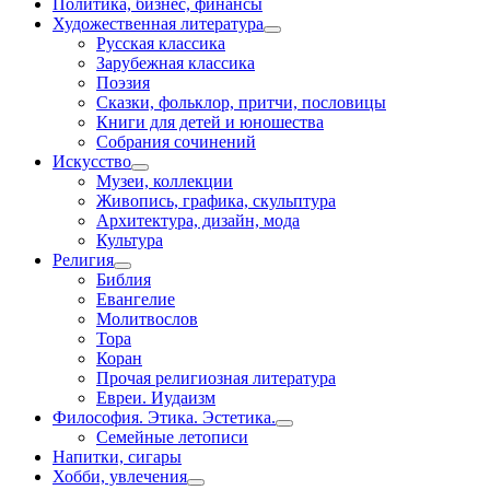
Политика, бизнес, финансы
Художественная литература
Русская классика
Зарубежная классика
Поэзия
Сказки, фольклор, притчи, пословицы
Книги для детей и юношества
Собрания сочинений
Искусство
Музеи, коллекции
Живопись, графика, скульптура
Архитектура, дизайн, мода
Культура
Религия
Библия
Евангелие
Молитвослов
Тора
Коран
Прочая религиозная литература
Евреи. Иудаизм
Философия. Этика. Эстетика.
Семейные летописи
Напитки, сигары
Хобби, увлечения