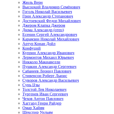
Жюль Верн
Высоцкий Владимир Семёнович
Гоголь Николай Васильевич
Грин Александр Степанович
Достоевский Федор Михайлович
Джером Клапка Джером
Дюма Александр (отец)
Есенин Сергей Александрович
Карамзин Николай Михайлович
Артур Конан Дойл
Конфуций
Куприн Александр Иванович
Лермонтов Михаил Юрьевич
Никколо Макиавелли
Пушкин Александр Сергеевич
Сабанеев Леонид Павлович
Стивенсон Роберт Льюис
Суворов Александр Васильевич
Сунь Цзы
Толстой Лев Николаевич
Тургенев Иван Сергеевич
Чехов Антон Павлович
Хаггард Генри Райдер
Омар Хайям
Шекспир Уильям