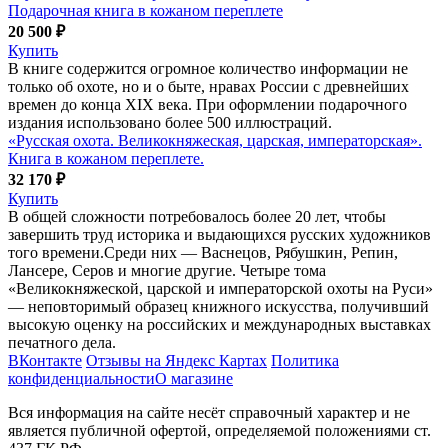
Подарочная книга в кожаном переплете
20 500 ₽
Купить
В книге содержится огромное количество информации не
только об охоте, но и о быте, нравах России с древнейших
времен до конца XIX века. При оформлении подарочного
издания использовано более 500 иллюстраций.
«Русская охота. Великокняжеская, царская, императорская».
Книга в кожаном переплете.
32 170 ₽
Купить
В общей сложности потребовалось более 20 лет, чтобы
завершить труд историка и выдающихся русских художников
того времени.Среди них — Васнецов, Рябушкин, Репин,
Лансере, Серов и многие другие. Четыре тома
«Великокняжеской, царской и императорской охоты на Руси»
— неповторимый образец книжного искусства, получивший
высокую оценку на российских и международных выставках
печатного дела.
ВКонтакте
Отзывы на Яндекс Картах
Политика
конфиденциальности
О магазине
Вся информация на сайте несёт справочный характер и не
является публичной офертой, определяемой положениями ст.