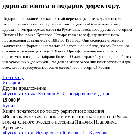
дорогая книга в подарок директору.
Подарочное издание. Эксклюзивный переплет, разные виды тиснения.
Книга печатается по тексту раритетного издания «Великокняжеская,
царская и императорская охота на Руси» замечательного русского историка
Николая Ивановича Кутепова. Четыре тома этого фундаментального
произведения создавались с 1895 по 1911 год. Они содержат огромное
количество информации не только об охоте, но и о быте, нравах России со
старинных времен до конца XIX века. При оформлении настоящего
однотомного издания выбрано более 500 иллюстраций лучших российских
и зарубежных художников. Это делает книгу особенно познавательной для
всех, кто интересуется не только охотой, но и историей России.
Про охоту
История
Другие предложения
«Русская охота». Кутепов Н. И. подарочное издание
15 000 ₽
Купить
Книга печатается по тексту раритетного издания
«Великокняжеская, царская и императорская охота на Руси»
замечательного русского историка Николая Ивановича
Кутепова.
«Русская охота. Исторический очерк.» Н. Кутепова.