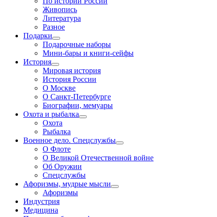
По истории России
Живопись
Литература
Разное
Подарки
Подарочные наборы
Мини-бары и книги-сейфы
История
Мировая история
История России
О Москве
О Санкт-Петербурге
Биографии, мемуары
Охота и рыбалка
Охота
Рыбалка
Военное дело. Спецслужбы
О Флоте
О Великой Отечественной войне
Об Оружии
Спецслужбы
Афоризмы, мудрые мысли
Афоризмы
Индустрия
Медицина