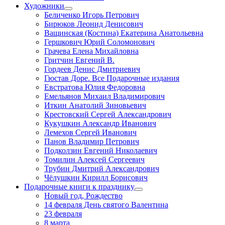
Художники
Беличенко Игорь Петрович
Бирюков Леонид Денисович
Ващинская (Костина) Екатерина Анатольевна
Гершкович Юрий Соломонович
Грачева Елена Михайловна
Гритчин Евгений В.
Гордеев Денис Дмитриевич
Гюстав Доре. Все Подарочные издания
Евстратова Юлия Федоровна
Емельянов Михаил Владимирович
Иткин Анатолий Зиновьевич
Крестовский Сергей Александрович
Кукушкин Александр Иванович
Лемехов Сергей Иванович
Панов Владимир Петрович
Подколзин Евгений Николаевич
Томилин Алексей Сергеевич
Трубин Дмитрий Александрович
Чёлушкин Кирилл Борисович
Подарочные книги к празднику
Новый год, Рождество
14 февраля День святого Валентина
23 февраля
8 марта