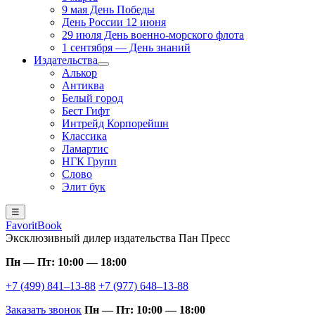
9 мая День Победы
День России 12 июня
29 июля День военно-морского флота
1 сентября — День знаний
Издательства
Алькор
Антиква
Белый город
Бест Гифт
Интрейд Корпорейшн
Классика
Ламартис
НГК Групп
Слово
Элит бук
☰
FavoritBook
Эксклюзивный дилер издательства Пан Пресс
Пн — Пт: 10:00 — 18:00
+7 (499) 841–13-88
+7 (977) 648–13-88
Заказать звонок
Пн — Пт: 10:00 — 18:00