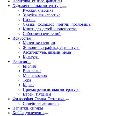
Политика, бизнес, финансы
Художественная литература
Русская классика
Зарубежная классика
Поэзия
Сказки, фольклор, притчи, пословицы
Книги для детей и юношества
Собрания сочинений
Искусство
Музеи, коллекции
Живопись, графика, скульптура
Архитектура, дизайн, мода
Культура
Религия
Библия
Евангелие
Молитвослов
Тора
Коран
Прочая религиозная литература
Евреи. Иудаизм
Философия. Этика. Эстетика.
Семейные летописи
Напитки, сигары
Хобби, увлечения