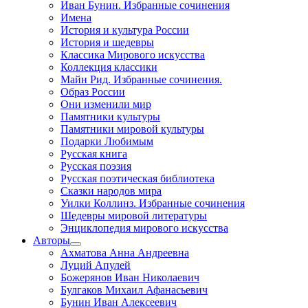
Иван Бунин. Избранные сочинения
Имена
История и культура России
История и шедевры
Классика Мирового искусства
Коллекция классики
Майн Рид. Избранные сочинения.
Образ России
Они изменили мир
Памятники культуры
Памятники мировой культуры
Подарки Любимым
Русская книга
Русская поэзия
Русская поэтическая библиотека
Сказки народов мира
Уилки Коллинз. Избранные сочинения
Шедевры мировой литературы
Энциклопедия мирового искусства
Авторы
Ахматова Анна Андреевна
Луций Апулей
Божерянов Иван Николаевич
Булгаков Михаил Афанасьевич
Бунин Иван Алексеевич