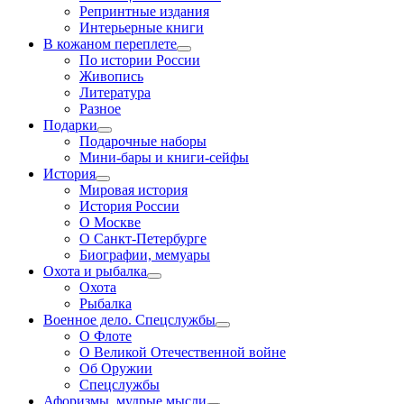
Репринтные издания
Интерьерные книги
В кожаном переплете
По истории России
Живопись
Литература
Разное
Подарки
Подарочные наборы
Мини-бары и книги-сейфы
История
Мировая история
История России
О Москве
О Санкт-Петербурге
Биографии, мемуары
Охота и рыбалка
Охота
Рыбалка
Военное дело. Спецслужбы
О Флоте
О Великой Отечественной войне
Об Оружии
Спецслужбы
Афоризмы, мудрые мысли