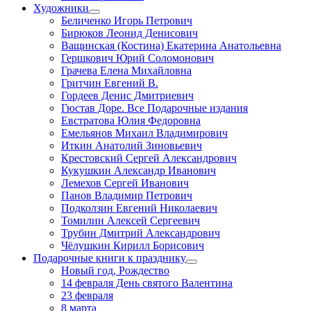
Художники
Беличенко Игорь Петрович
Бирюков Леонид Денисович
Ващинская (Костина) Екатерина Анатольевна
Гершкович Юрий Соломонович
Грачева Елена Михайловна
Гритчин Евгений В.
Гордеев Денис Дмитриевич
Гюстав Доре. Все Подарочные издания
Евстратова Юлия Федоровна
Емельянов Михаил Владимирович
Иткин Анатолий Зиновьевич
Крестовский Сергей Александрович
Кукушкин Александр Иванович
Лемехов Сергей Иванович
Панов Владимир Петрович
Подколзин Евгений Николаевич
Томилин Алексей Сергеевич
Трубин Дмитрий Александрович
Чёлушкин Кирилл Борисович
Подарочные книги к празднику
Новый год, Рождество
14 февраля День святого Валентина
23 февраля
8 марта