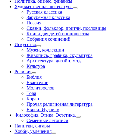
Политика, бизнес, финансы
Художественная литература
Русская классика
Зарубежная классика
Поэзия
Сказки, фольклор, притчи, пословицы
Книги для детей и юношества
Собрания сочинений
Искусство
Музеи, коллекции
Живопись, графика, скульптура
Архитектура, дизайн, мода
Культура
Религия
Библия
Евангелие
Молитвослов
Тора
Коран
Прочая религиозная литература
Евреи. Иудаизм
Философия. Этика. Эстетика.
Семейные летописи
Напитки, сигары
Хобби, увлечения