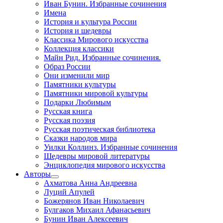
Иван Бунин. Избранные сочинения
Имена
История и культура России
История и шедевры
Классика Мирового искусства
Коллекция классики
Майн Рид. Избранные сочинения.
Образ России
Они изменили мир
Памятники культуры
Памятники мировой культуры
Подарки Любимым
Русская книга
Русская поэзия
Русская поэтическая библиотека
Сказки народов мира
Уилки Коллинз. Избранные сочинения
Шедевры мировой литературы
Энциклопедия мирового искусства
Авторы
Ахматова Анна Андреевна
Луций Апулей
Божерянов Иван Николаевич
Булгаков Михаил Афанасьевич
Бунин Иван Алексеевич