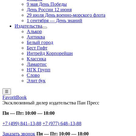
9 мая День Победы
День России 12 июня
29 июля День военно-морского флота
1 сентября — День знаний
Издательства
Алькор
Антиква
Белый город
Бест Гифт
Интрейд Корпорейшн
Классика
Ламартис
НГК Групп
Слово
Элит бук
☰
FavoritBook
Эксклюзивный дилер издательства Пан Пресс
Пн — Пт: 10:00 — 18:00
+7 (499) 841–13-88
+7 (977) 648–13-88
Заказать звонок
Пн — Пт: 10:00 — 18:00