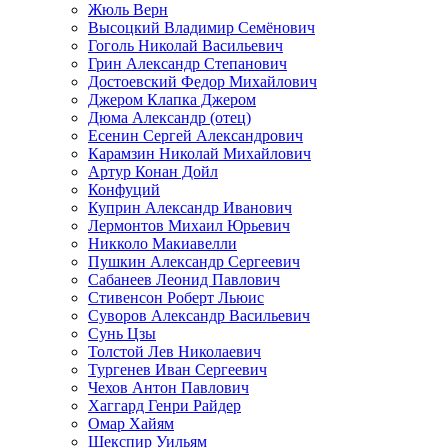
Жюль Верн
Высоцкий Владимир Семёнович
Гоголь Николай Васильевич
Грин Александр Степанович
Достоевский Федор Михайлович
Джером Клапка Джером
Дюма Александр (отец)
Есенин Сергей Александрович
Карамзин Николай Михайлович
Артур Конан Дойл
Конфуций
Куприн Александр Иванович
Лермонтов Михаил Юрьевич
Никколо Макиавелли
Пушкин Александр Сергеевич
Сабанеев Леонид Павлович
Стивенсон Роберт Льюис
Суворов Александр Васильевич
Сунь Цзы
Толстой Лев Николаевич
Тургенев Иван Сергеевич
Чехов Антон Павлович
Хаггард Генри Райдер
Омар Хайям
Шекспир Уильям