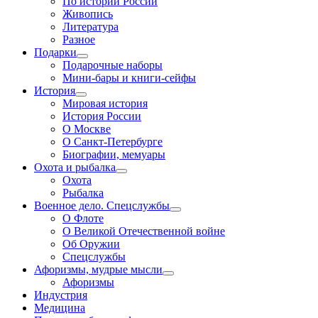
По истории России
Живопись
Литература
Разное
Подарки
Подарочные наборы
Мини-бары и книги-сейфы
История
Мировая история
История России
О Москве
О Санкт-Петербурге
Биографии, мемуары
Охота и рыбалка
Охота
Рыбалка
Военное дело. Спецслужбы
О Флоте
О Великой Отечественной войне
Об Оружии
Спецслужбы
Афоризмы, мудрые мысли
Афоризмы
Индустрия
Медицина