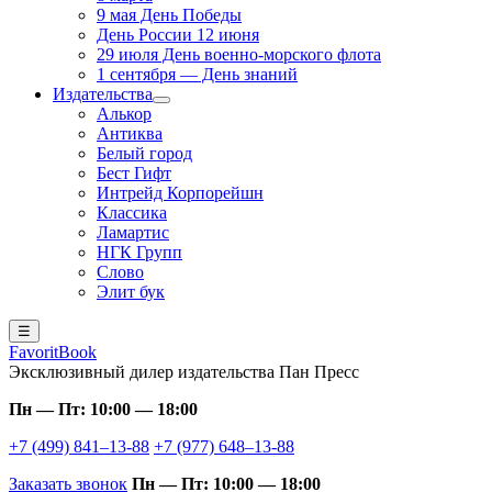
9 мая День Победы
День России 12 июня
29 июля День военно-морского флота
1 сентября — День знаний
Издательства
Алькор
Антиква
Белый город
Бест Гифт
Интрейд Корпорейшн
Классика
Ламартис
НГК Групп
Слово
Элит бук
☰
FavoritBook
Эксклюзивный дилер издательства Пан Пресс
Пн — Пт: 10:00 — 18:00
+7 (499) 841–13-88
+7 (977) 648–13-88
Заказать звонок
Пн — Пт: 10:00 — 18:00