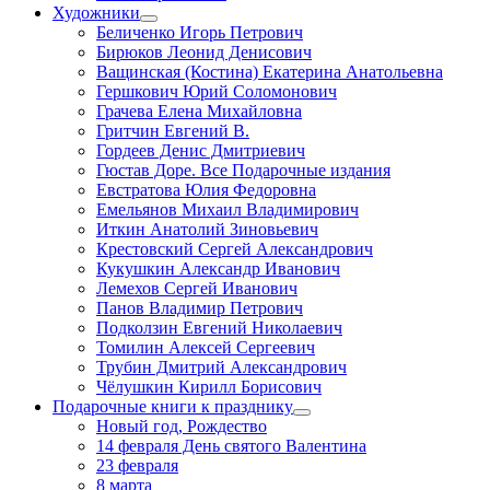
Художники
Беличенко Игорь Петрович
Бирюков Леонид Денисович
Ващинская (Костина) Екатерина Анатольевна
Гершкович Юрий Соломонович
Грачева Елена Михайловна
Гритчин Евгений В.
Гордеев Денис Дмитриевич
Гюстав Доре. Все Подарочные издания
Евстратова Юлия Федоровна
Емельянов Михаил Владимирович
Иткин Анатолий Зиновьевич
Крестовский Сергей Александрович
Кукушкин Александр Иванович
Лемехов Сергей Иванович
Панов Владимир Петрович
Подколзин Евгений Николаевич
Томилин Алексей Сергеевич
Трубин Дмитрий Александрович
Чёлушкин Кирилл Борисович
Подарочные книги к празднику
Новый год, Рождество
14 февраля День святого Валентина
23 февраля
8 марта