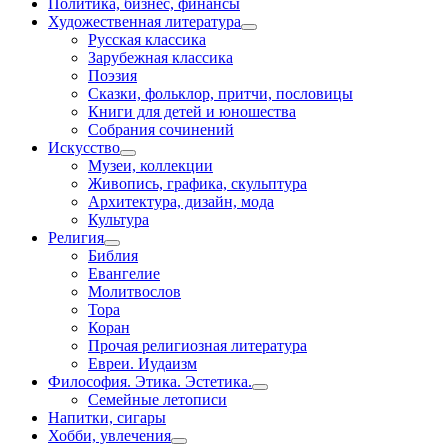
Политика, бизнес, финансы
Художественная литература
Русская классика
Зарубежная классика
Поэзия
Сказки, фольклор, притчи, пословицы
Книги для детей и юношества
Собрания сочинений
Искусство
Музеи, коллекции
Живопись, графика, скульптура
Архитектура, дизайн, мода
Культура
Религия
Библия
Евангелие
Молитвослов
Тора
Коран
Прочая религиозная литература
Евреи. Иудаизм
Философия. Этика. Эстетика.
Семейные летописи
Напитки, сигары
Хобби, увлечения