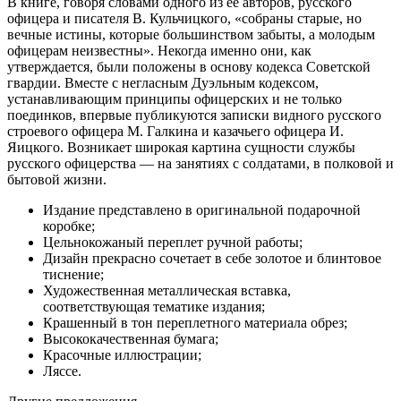
В книге, говоря словами одного из ее авторов, русского
офицера и писателя В. Кульчицкого, «собраны старые, но
вечные истины, которые большинством забыты, а молодым
офицерам неизвестны». Некогда именно они, как
утверждается, были положены в основу кодекса Советской
гвардии. Вместе с негласным Дуэльным кодексом,
устанавливающим принципы офицерских и не только
поединков, впервые публикуются записки видного русского
строевого офицера М. Галкина и казачьего офицера И.
Яицкого. Возникает широкая картина сущности службы
русского офицерства — на занятиях с солдатами, в полковой и
бытовой жизни.
Издание представлено в оригинальной подарочной
коробке;
Цельнокожаный переплет ручной работы;
Дизайн прекрасно сочетает в себе золотое и блинтовое
тиснение;
Художественная металлическая вставка,
соответствующая тематике издания;
Крашенный в тон переплетного материала обрез;
Высококачественная бумага;
Красочные иллюстрации;
Ляссе.