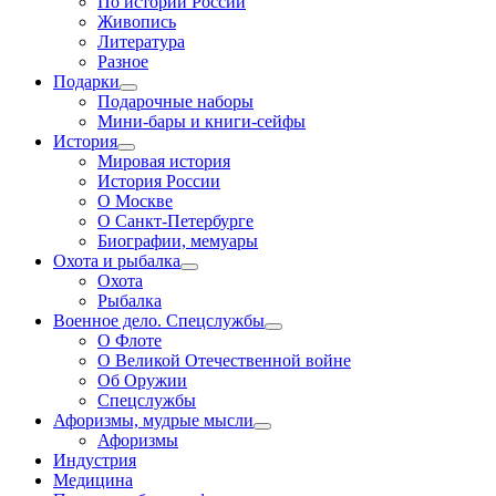
По истории России
Живопись
Литература
Разное
Подарки
Подарочные наборы
Мини-бары и книги-сейфы
История
Мировая история
История России
О Москве
О Санкт-Петербурге
Биографии, мемуары
Охота и рыбалка
Охота
Рыбалка
Военное дело. Спецслужбы
О Флоте
О Великой Отечественной войне
Об Оружии
Спецслужбы
Афоризмы, мудрые мысли
Афоризмы
Индустрия
Медицина