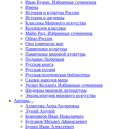
Иван Бунин. Избранные сочинения
Имена
История и культура России
История и шедевры
Классика Мирового искусства
Коллекция классики
Майн Рид. Избранные сочинения.
Образ России
Они изменили мир
Памятники культуры
Памятники мировой культуры
Подарки Любимым
Русская книга
Русская поэзия
Русская поэтическая библиотека
Сказки народов мира
Уилки Коллинз. Избранные сочинения
Шедевры мировой литературы
Энциклопедия мирового искусства
Авторы
Ахматова Анна Андреевна
Луций Апулей
Божерянов Иван Николаевич
Булгаков Михаил Афанасьевич
Бунин Иван Алексеевич