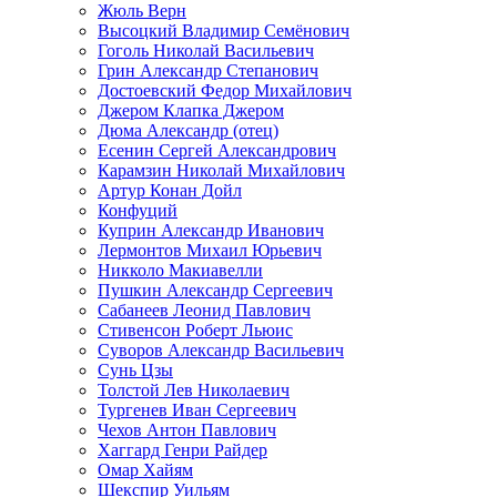
Жюль Верн
Высоцкий Владимир Семёнович
Гоголь Николай Васильевич
Грин Александр Степанович
Достоевский Федор Михайлович
Джером Клапка Джером
Дюма Александр (отец)
Есенин Сергей Александрович
Карамзин Николай Михайлович
Артур Конан Дойл
Конфуций
Куприн Александр Иванович
Лермонтов Михаил Юрьевич
Никколо Макиавелли
Пушкин Александр Сергеевич
Сабанеев Леонид Павлович
Стивенсон Роберт Льюис
Суворов Александр Васильевич
Сунь Цзы
Толстой Лев Николаевич
Тургенев Иван Сергеевич
Чехов Антон Павлович
Хаггард Генри Райдер
Омар Хайям
Шекспир Уильям