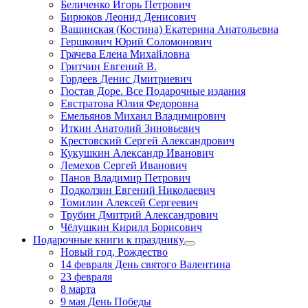
Беличенко Игорь Петрович
Бирюков Леонид Денисович
Ващинская (Костина) Екатерина Анатольевна
Гершкович Юрий Соломонович
Грачева Елена Михайловна
Гритчин Евгений В.
Гордеев Денис Дмитриевич
Гюстав Доре. Все Подарочные издания
Евстратова Юлия Федоровна
Емельянов Михаил Владимирович
Иткин Анатолий Зиновьевич
Крестовский Сергей Александрович
Кукушкин Александр Иванович
Лемехов Сергей Иванович
Панов Владимир Петрович
Подколзин Евгений Николаевич
Томилин Алексей Сергеевич
Трубин Дмитрий Александрович
Чёлушкин Кирилл Борисович
Подарочные книги к празднику
Новый год, Рождество
14 февраля День святого Валентина
23 февраля
8 марта
9 мая День Победы