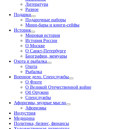
Литература
Разное
Подарки
Подарочные наборы
Мини-бары и книги-сейфы
История
Мировая история
История России
О Москве
О Санкт-Петербурге
Биографии, мемуары
Охота и рыбалка
Охота
Рыбалка
Военное дело. Спецслужбы
О Флоте
О Великой Отечественной войне
Об Оружии
Спецслужбы
Афоризмы, мудрые мысли
Афоризмы
Индустрия
Медицина
Политика, бизнес, финансы
Художественная литература