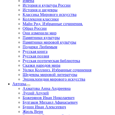
Имена
История и культура России
История и шедевры
Классика Мирового искусства
Коллекция классики
Майн Рид. Избранные сочинения.
Образ России
Они изменили мир
Памятники культуры
Памятники мировой культуры
Подарки Любимым
Русская книга
Русская поэзия
Русская поэтическая библиотека
Сказки народов мира
Уилки Коллинз. Избранные сочинения
Шедевры мировой литературы
Энциклопедия мирового искусства
Авторы
Ахматова Анна Андреевна
Луций Апулей
Божерянов Иван Николаевич
Булгаков Михаил Афанасьевич
Бунин Иван Алексеевич
Жюль Верн