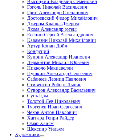
Высоцкий Владимир Семёнович
Гоголь Николай Васильевич
Грин Александр Степанович
Достоевский Федор Михайлович
Джером Клапка Джером
Дюма Александр (отец)
Есенин Сергей Александрович
Карамзин Николай Михайлович
Артур Конан Дойл
Конфуций
Куприн Александр Иванович
Лермонтов Михаил Юрьевич
Никколо Макиавелли
Пушкин Александр Сергеевич
Сабанеев Леонид Павлович
Стивенсон Роберт Льюис
Суворов Александр Васильевич
Сунь Цзы
Толстой Лев Николаевич
Тургенев Иван Сергеевич
Чехов Антон Павлович
Хаггард Генри Райдер
Омар Хайям
Шекспир Уильям
Художники