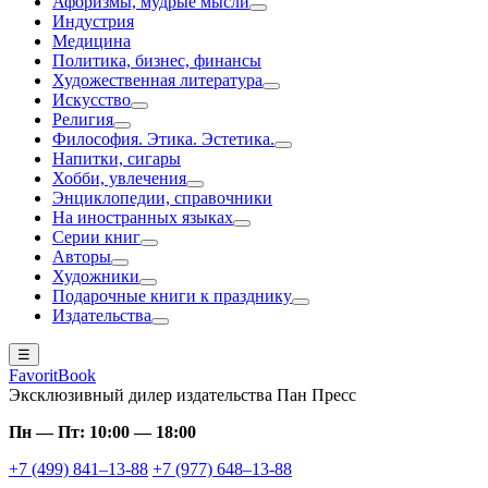
Афоризмы, мудрые мысли
Индустрия
Медицина
Политика, бизнес, финансы
Художественная литература
Искусство
Религия
Философия. Этика. Эстетика.
Напитки, сигары
Хобби, увлечения
Энциклопедии, справочники
На иностранных языках
Серии книг
Авторы
Художники
Подарочные книги к празднику
Издательства
☰
FavoritBook
Эксклюзивный дилер издательства Пан Пресс
Пн — Пт: 10:00 — 18:00
+7 (499) 841–13-88
+7 (977) 648–13-88