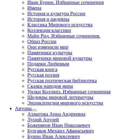
Иван Бунин. Избранные сочинения
Имена
История и культура России
История и шедевры
Классика Мирового искусства
Коллекция классики
Майн Рид. Избранные сочинения.
Образ России
Они изменили мир
Памятники культуры
Памятники мировой культуры
Подарки Любимым
Русская книга
Русская поэзия
Русская поэтическая библиотека
Сказки народов мира
Уилки Коллинз. Избранные сочинения
Шедевры мировой литературы
Энциклопедия мирового искусства
Авторы
Ахматова Анна Андреевна
Луций Апулей
Божерянов Иван Николаевич
Булгаков Михаил Афанасьевич
Бунин Иван Алексеевич