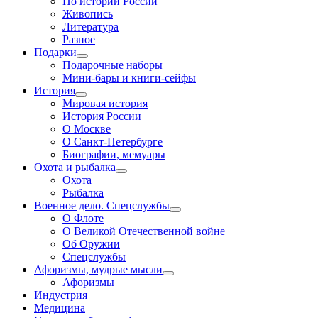
По истории России
Живопись
Литература
Разное
Подарки
Подарочные наборы
Мини-бары и книги-сейфы
История
Мировая история
История России
О Москве
О Санкт-Петербурге
Биографии, мемуары
Охота и рыбалка
Охота
Рыбалка
Военное дело. Спецслужбы
О Флоте
О Великой Отечественной войне
Об Оружии
Спецслужбы
Афоризмы, мудрые мысли
Афоризмы
Индустрия
Медицина