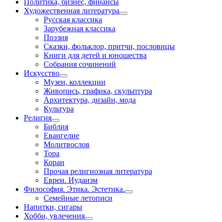
Политика, бизнес, финансы
Художественная литература
Русская классика
Зарубежная классика
Поэзия
Сказки, фольклор, притчи, пословицы
Книги для детей и юношества
Собрания сочинений
Искусство
Музеи, коллекции
Живопись, графика, скульптура
Архитектура, дизайн, мода
Культура
Религия
Библия
Евангелие
Молитвослов
Тора
Коран
Прочая религиозная литература
Евреи. Иудаизм
Философия. Этика. Эстетика.
Семейные летописи
Напитки, сигары
Хобби, увлечения