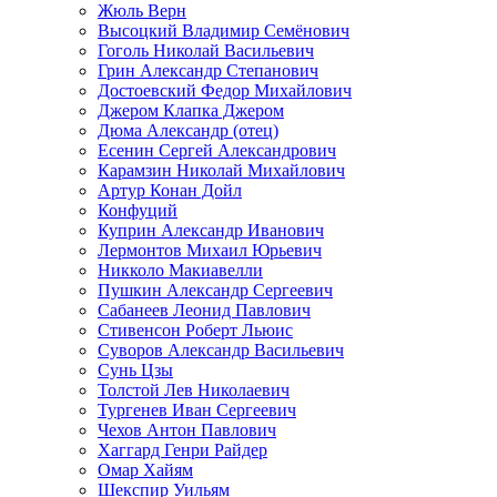
Жюль Верн
Высоцкий Владимир Семёнович
Гоголь Николай Васильевич
Грин Александр Степанович
Достоевский Федор Михайлович
Джером Клапка Джером
Дюма Александр (отец)
Есенин Сергей Александрович
Карамзин Николай Михайлович
Артур Конан Дойл
Конфуций
Куприн Александр Иванович
Лермонтов Михаил Юрьевич
Никколо Макиавелли
Пушкин Александр Сергеевич
Сабанеев Леонид Павлович
Стивенсон Роберт Льюис
Суворов Александр Васильевич
Сунь Цзы
Толстой Лев Николаевич
Тургенев Иван Сергеевич
Чехов Антон Павлович
Хаггард Генри Райдер
Омар Хайям
Шекспир Уильям