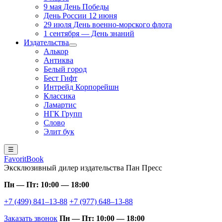
9 мая День Победы
День России 12 июня
29 июля День военно-морского флота
1 сентября — День знаний
Издательства
Алькор
Антиква
Белый город
Бест Гифт
Интрейд Корпорейшн
Классика
Ламартис
НГК Групп
Слово
Элит бук
☰
FavoritBook
Эксклюзивный дилер издательства Пан Пресс
Пн — Пт: 10:00 — 18:00
+7 (499) 841–13-88
+7 (977) 648–13-88
Заказать звонок
Пн — Пт: 10:00 — 18:00