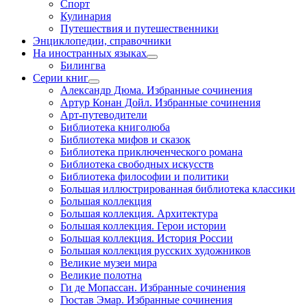
Спорт
Кулинария
Путешествия и путешественники
Энциклопедии, справочники
На иностранных языках
Билингва
Серии книг
Александр Дюма. Избранные сочинения
Артур Конан Дойл. Избранные сочинения
Арт-путеводители
Библиотека книголюба
Библиотека мифов и сказок
Библиотека приключенческого романа
Библиотека свободных искусств
Библиотека философии и политики
Большая иллюстрированная библиотека классики
Большая коллекция
Большая коллекция. Архитектура
Большая коллекция. Герои истории
Большая коллекция. История России
Большая коллекция русских художников
Великие музеи мира
Великие полотна
Ги де Мопассан. Избранные сочинения
Гюстав Эмар. Избранные сочинения