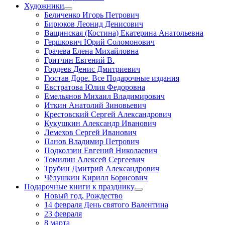
Художники
Беличенко Игорь Петрович
Бирюков Леонид Денисович
Ващинская (Костина) Екатерина Анатольевна
Гершкович Юрий Соломонович
Грачева Елена Михайловна
Гритчин Евгений В.
Гордеев Денис Дмитриевич
Гюстав Доре. Все Подарочные издания
Евстратова Юлия Федоровна
Емельянов Михаил Владимирович
Иткин Анатолий Зиновьевич
Крестовский Сергей Александрович
Кукушкин Александр Иванович
Лемехов Сергей Иванович
Панов Владимир Петрович
Подколзин Евгений Николаевич
Томилин Алексей Сергеевич
Трубин Дмитрий Александрович
Чёлушкин Кирилл Борисович
Подарочные книги к празднику
Новый год, Рождество
14 февраля День святого Валентина
23 февраля
8 марта